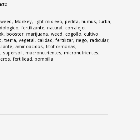
ucto
aweed
,
Monkey
,
light mix evo
,
perlita
,
humus
,
turba
,
biologico
,
fertilizante
,
natural
,
corralejo
,
pk
,
booster
,
marijuana
,
weed
,
cogollo
,
cultivo
,
o
,
tierra
,
vegetal
,
calidad
,
fertilizar
,
riego
,
radicular
,
ulante
,
aminoácidos
,
fitohormonas
,
s
,
supersoil
,
macronutrientes
,
micronutrientes
,
deros
,
fertilidad
,
bombilla