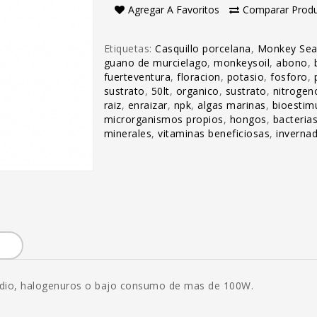
Agregar A Favoritos
Comparar Prod
Etiquetas:
Casquillo porcelana
,
Monkey Se
guano de murcielago
,
monkeysoil
,
abono
,
fuerteventura
,
floracion
,
potasio
,
fosforo
,
sustrato
,
50lt
,
organico
,
sustrato
,
nitrogen
raiz
,
enraizar
,
npk
,
algas marinas
,
bioestim
microrganismos propios
,
hongos
,
bacteria
minerales
,
vitaminas beneficiosas
,
inverna
odio, halogenuros o bajo consumo de mas de 100W.