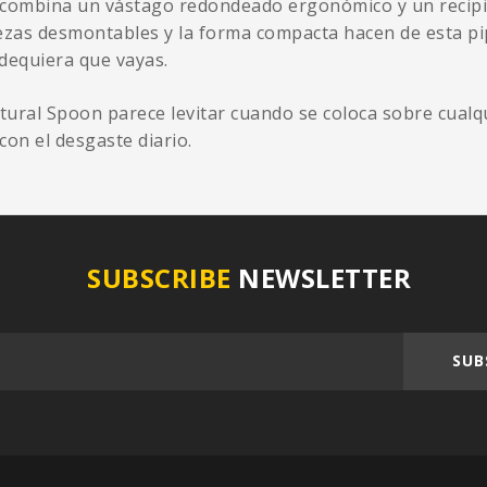
y combina un vástago redondeado ergonómico y un recipie
ezas desmontables y la forma compacta hacen de esta pi
dequiera que vayas.
tural Spoon parece levitar cuando se coloca sobre cualqu
on el desgaste diario.
SUBSCRIBE
NEWSLETTER
SUB