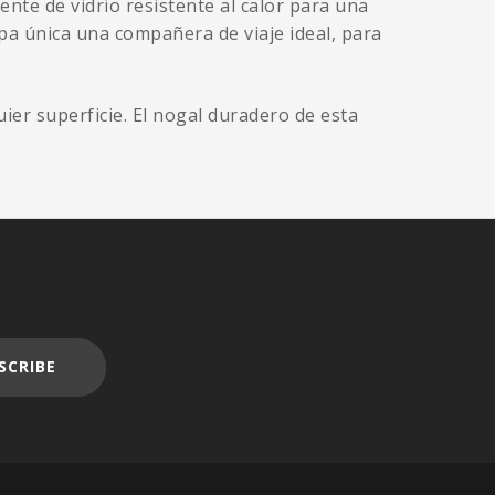
nte de vidrio resistente al calor para una
pa única una compañera de viaje ideal, para
ier superficie. El nogal duradero de esta
SCRIBE