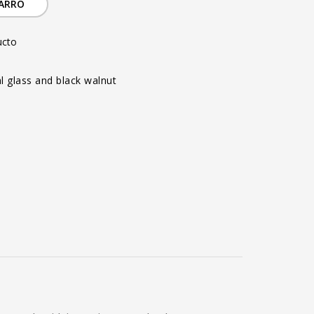
CARRO
ucto
l glass and black walnut