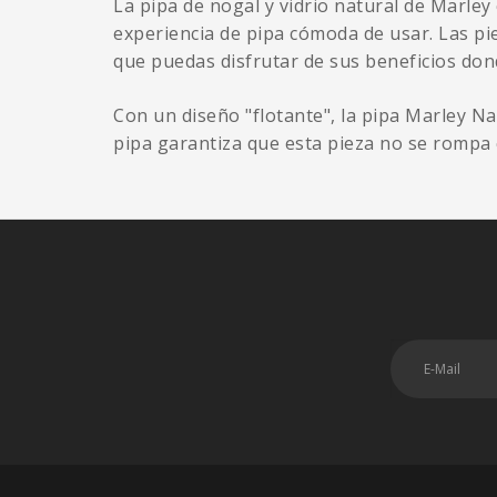
La pipa de nogal y vidrio natural de Marle
experiencia de pipa cómoda de usar. Las pi
que puedas disfrutar de sus beneficios don
Con un diseño "flotante", la pipa Marley Na
pipa garantiza que esta pieza no se rompa c