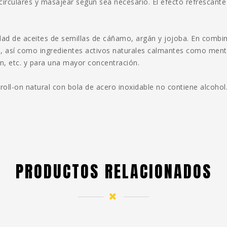
 circulares y masajear según sea necesario. El efecto refrescante
idad de aceites de semillas de cáñamo, argán y jojoba. En comb
o, así como ingredientes activos naturales calmantes como mentol
ón, etc. y para una mayor concentración.
el roll-on natural con bola de acero inoxidable no contiene alcoho
PRODUCTOS RELACIONADOS