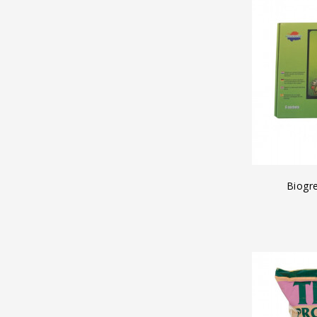
A
Biogr