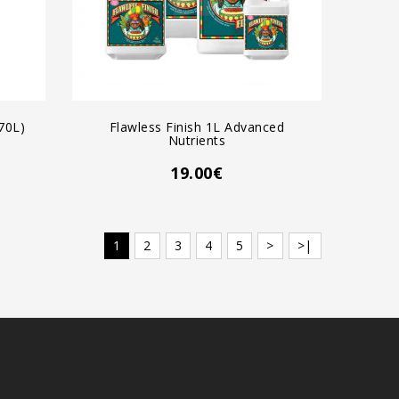
AGREGAR AL CARRO
70L)
Flawless Finish 1L Advanced
Nutrients
19.00€
1
2
3
4
5
>
>|