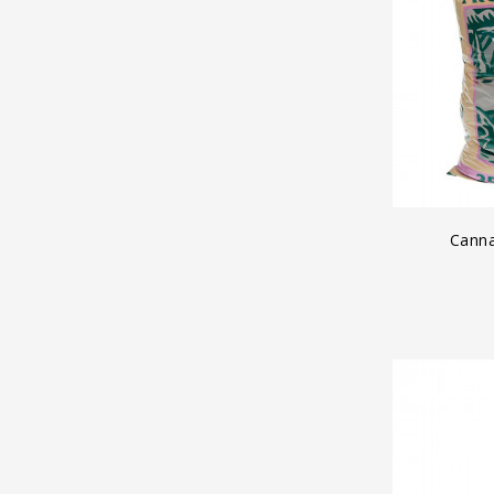
A
Canna