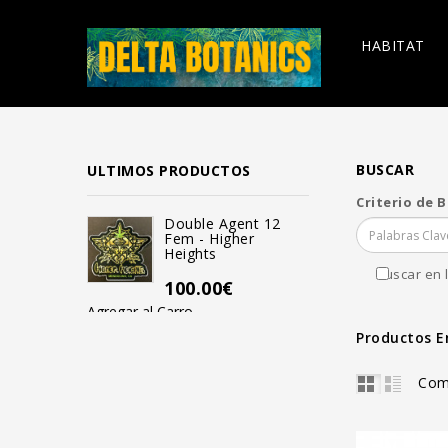
HABITAT
BUSCAR
ULTIMOS PRODUCTOS
Criterio de 
Double Agent 12
Mendo Bi
Fem - Higher
Reg - Hi
Heights
100.00
Buscar en 
100.00€
Agregar al Carro
Agregar al Carro
Productos E
Com