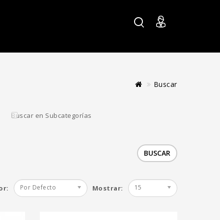
Buscar
e 12 Reg -
Crem Guava 12 Reg
Buscar en Subcategorías
ights
- Higher Heights
€
100.00€
Agregar al Carro
Por Defecto
15
or:
Mostrar: