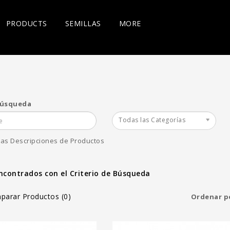
PRODUCTS
SEMILLAS
MORE
Búsqueda
scuits 12
Local Hero 12 Reg -
Fire Hous
Todas las Categorías
gher Heights
Higher Heights
Higher He
€
100.00€
100.00
las Descripciones de Productos
Agregar al Carro
Agregar al Carro
ncontrados con el Criterio de Búsqueda
parar Productos (0)
Ordenar p