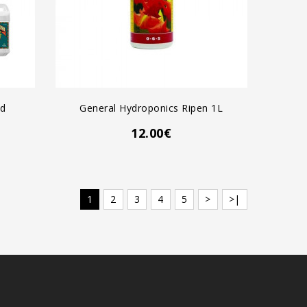
AGREGAR AL CARRO
ed
General Hydroponics Ripen 1L
12.00€
1
2
3
4
5
>
>|