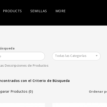
PRODUCTS
SEMILLAS
MORE
Búsqueda
scuits 12
Local Hero 12 Reg -
Fire Hous
Todas las Categorías
gher Heights
Higher Heights
Higher He
€
100.00€
100.00
las Descripciones de Productos
Agregar al Carro
Agregar al Carro
ncontrados con el Criterio de Búsqueda
parar Productos (0)
Ordenar p