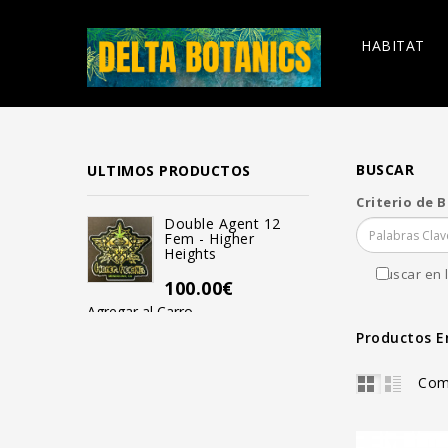
HABITAT
BUSCAR
ULTIMOS PRODUCTOS
Criterio de 
Double Agent 12
Mendo Bi
Fem - Higher
Reg - Hi
Heights
100.00
Buscar en 
100.00€
Agregar al Carro
Agregar al Carro
Productos E
Com