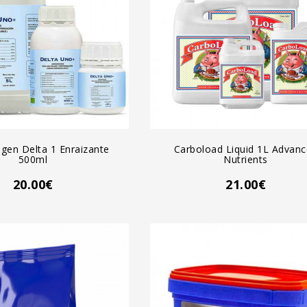
GREGAR AL CARRO
AGREGAR AL CARRO
gen Delta 1 Enraizante
Carboload Liquid 1L Advan
500ml
Nutrients
20.00€
21.00€