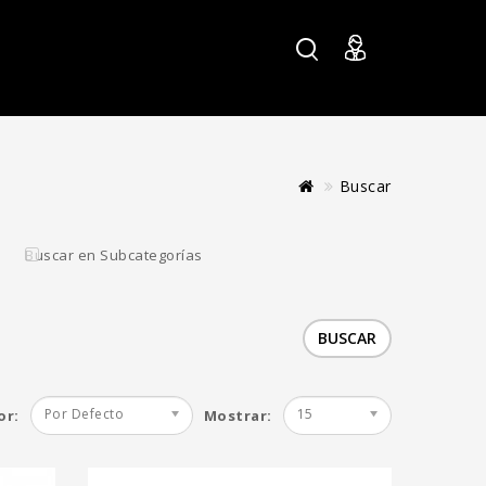
Buscar
e 12 Reg -
Crem Guava 12 Reg
Buscar en Subcategorías
ights
- Higher Heights
€
100.00€
Agregar al Carro
Por Defecto
15
or:
Mostrar: