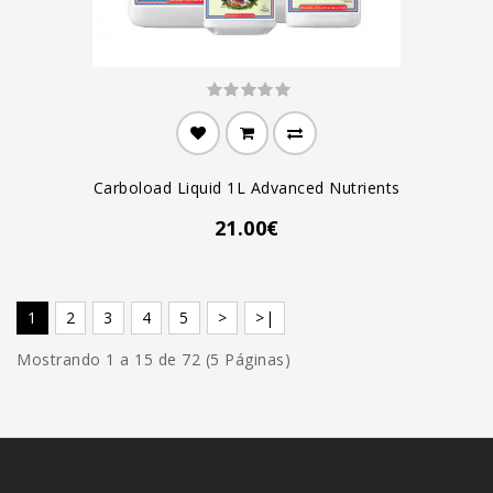
Carboload Liquid 1L Advanced Nutrients
21.00€
1
2
3
4
5
>
>|
Mostrando 1 a 15 de 72 (5 Páginas)