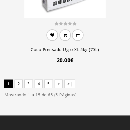
Coco Prensado Ugro XL 5kg (70L)
20.00€
1
2
3
4
5
>
>|
Mostrando 1 a 15 de 65 (5 Páginas)