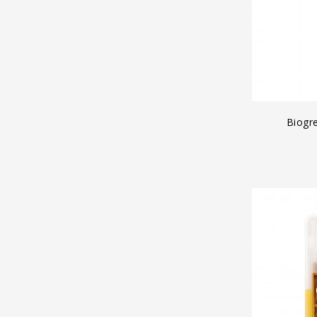
A
Biogr