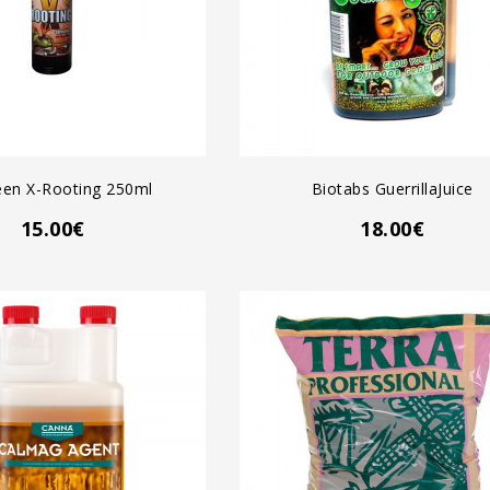
GREGAR AL CARRO
AGREGAR AL CARRO
een X-Rooting 250ml
Biotabs GuerrillaJuice
15.00€
18.00€