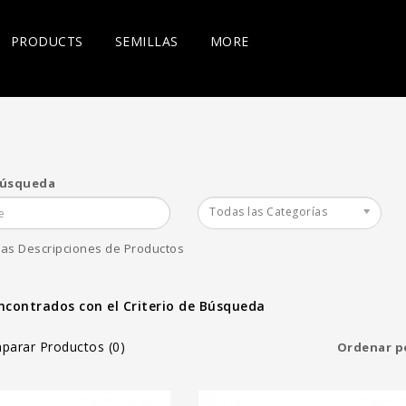
PRODUCTS
SEMILLAS
MORE
Búsqueda
scuits 12
Local Hero 12 Reg -
Fire Hous
Todas las Categorías
gher Heights
Higher Heights
Higher He
€
100.00€
100.00
las Descripciones de Productos
Agregar al Carro
Agregar al Carro
ncontrados con el Criterio de Búsqueda
parar Productos (0)
Ordenar p