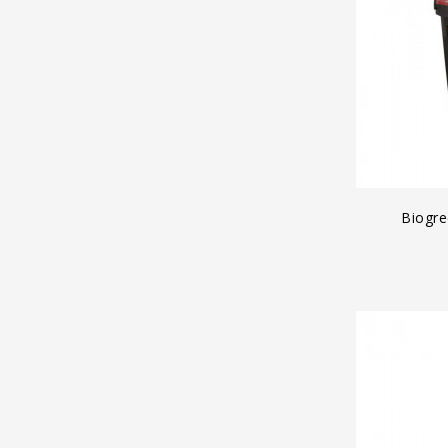
A
Biogre