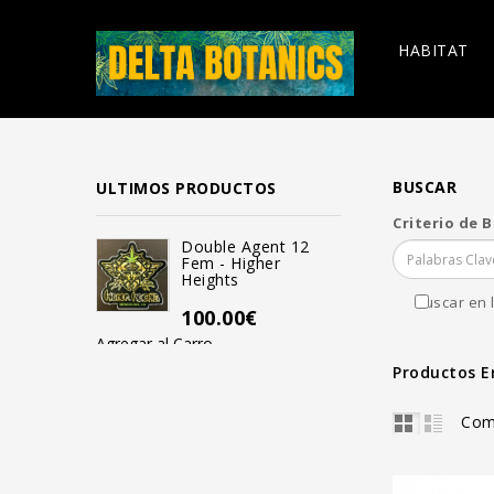
HABITAT
BUSCAR
ULTIMOS PRODUCTOS
Criterio de 
Double Agent 12
Mendo Bi
Fem - Higher
Reg - Hi
Heights
100.00
Buscar en 
100.00€
Agregar al Carro
Agregar al Carro
Productos E
Com