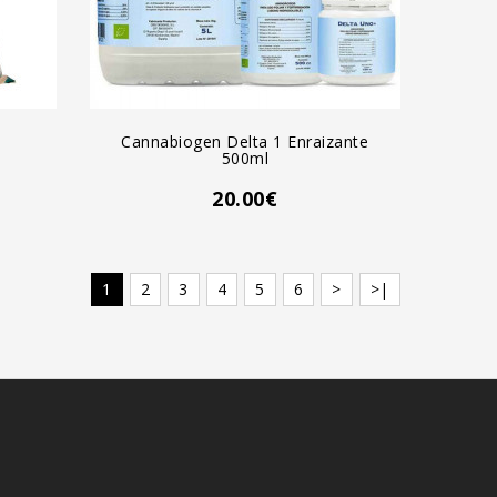
AGREGAR AL CARRO
Cannabiogen Delta 1 Enraizante
500ml
20.00€
1
2
3
4
5
6
>
>|