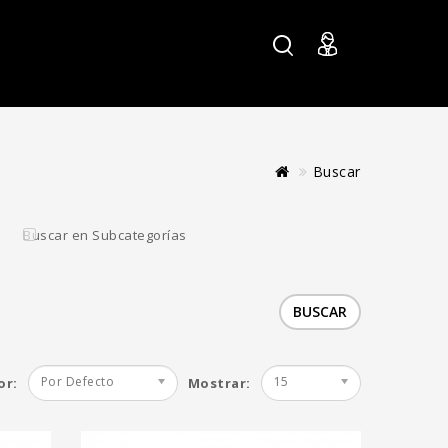
Buscar
e 12 Reg -
Crem Guava 12 Reg
Buscar en Subcategorías
ights
- Higher Heights
€
100.00€
Agregar al Carro
Por Defecto
15
or:
Mostrar: