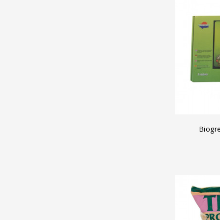
A
Biogr