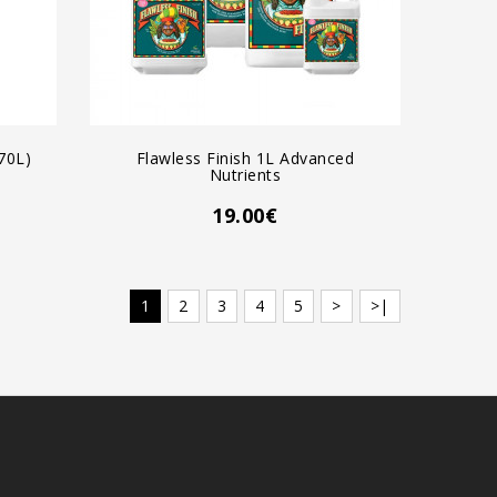
AGREGAR AL CARRO
70L)
Flawless Finish 1L Advanced
Nutrients
19.00€
1
2
3
4
5
>
>|