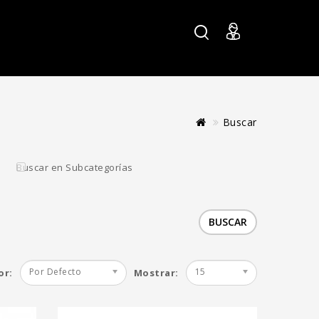
Buscar
e 12 Reg -
Crem Guava 12 Reg
Buscar en Subcategorías
ights
- Higher Heights
€
100.00€
Agregar al Carro
Por Defecto
15
or:
Mostrar: