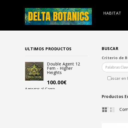
HABITAT
BUSCAR
ULTIMOS PRODUCTOS
Criterio de 
Double Agent 12
Mendo Bi
Fem - Higher
Reg - Hi
Heights
100.00
Buscar en 
100.00€
Agregar al Carro
Agregar al Carro
Productos E
Com