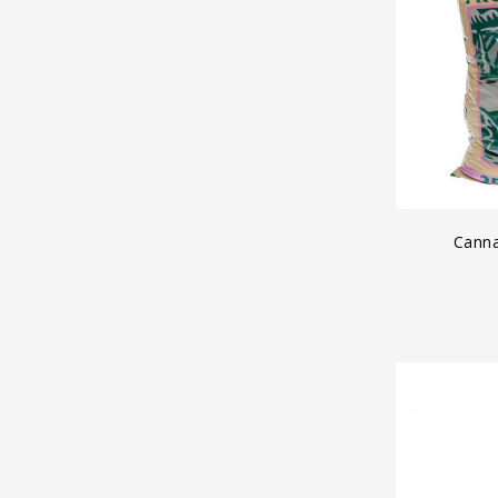
A
Canna