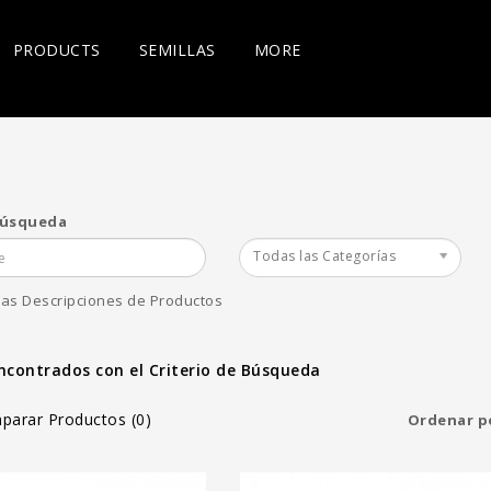
PRODUCTS
SEMILLAS
MORE
Búsqueda
scuits 12
Local Hero 12 Reg -
Fire Hous
Todas las Categorías
gher Heights
Higher Heights
Higher He
€
100.00€
100.00
las Descripciones de Productos
Agregar al Carro
Agregar al Carro
ncontrados con el Criterio de Búsqueda
parar Productos (0)
Ordenar p