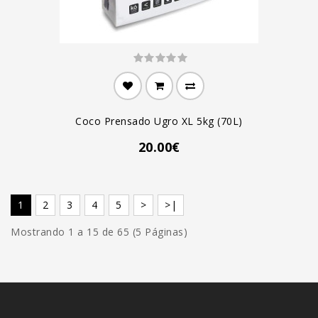
Coco Prensado Ugro XL 5kg (70L)
20.00€
1
2
3
4
5
>
>|
Mostrando 1 a 15 de 65 (5 Páginas)