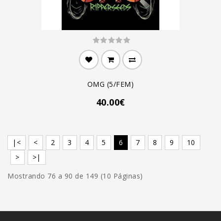
OMG (5/FEM)
40.00€
|<
<
2
3
4
5
6
7
8
9
10
>
>|
Mostrando 76 a 90 de 149 (10 Páginas)